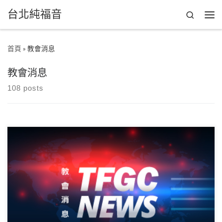
台北純福音
Skip to content
Search
Men
首頁
»
教會消息
教會消息
108 posts
恭喜2025下半年幸福門訓結業名單共8人、一對一門徒同伴課程第3
期結業名單 共12人恭喜每一位結業生 […]