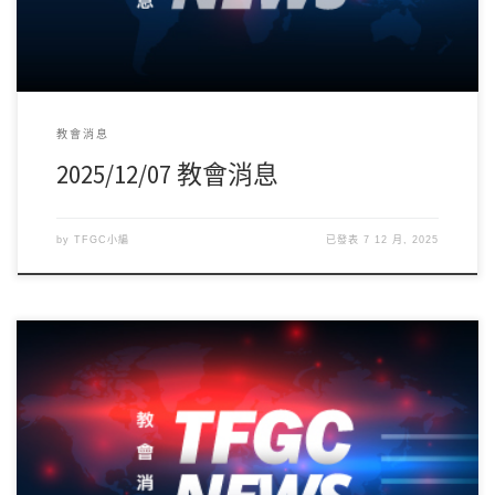
教會消息
2025/12/07 教會消息
by
TFGC小編
已發表
7 12 月, 2025
誠摯感謝並歡迎《上帝的指紋: 以斯帖記研讀》作者-林嘉慶牧師前
來分享信息，願神豐盛的恩典與祝福在家庭 […]