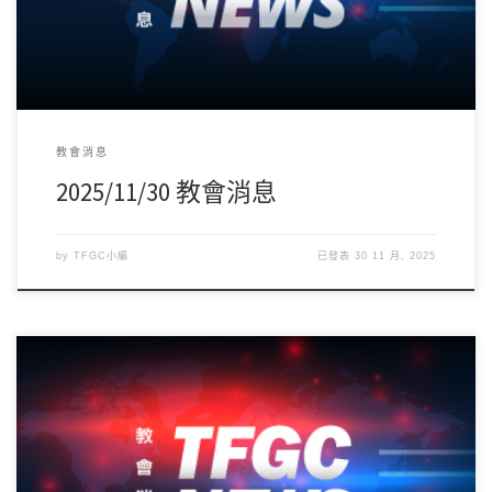
教會消息
2025/11/30 教會消息
by
TFGC小編
已發表
30 11 月, 2025
誠摯感謝並歡迎韓國絕對肯定宣教會副會長-郭鍾雲宣教士前來分享
信息，願神豐盛的恩典與祝福在家庭及服事！ […]