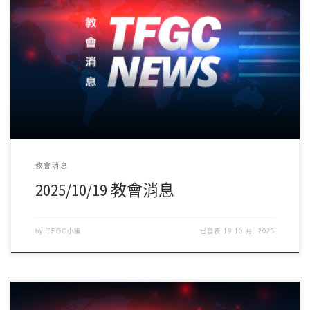
誠摯感謝並歡迎第三堂講員-馬來西亞新山迦略山門徒教會主席、絲
路華慕跨文化宣教學院教務主任-曾憲琦牧師 […]
教會消息
2025/10/19 教會消息
by
TFGC小編
已發表
19 10 月, 2025