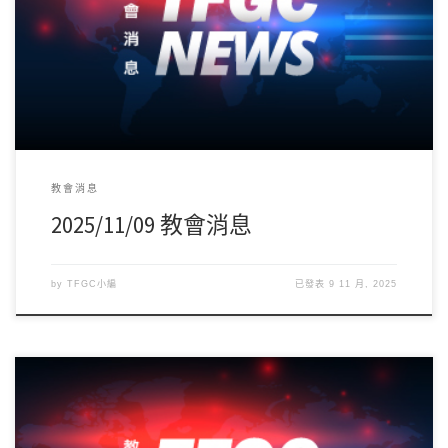
誠摯感謝並歡迎香港銅浸將軍澳福音堂堂主任-葉偉洪傳道前來分享
信息，願神豐盛的恩典與祝福在家庭及服事！ […]
教會消息
2025/11/09 教會消息
by
TFGC小編
已發表
9 11 月, 2025