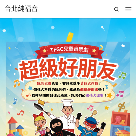
台北純福音
Skip to content
Search
Men