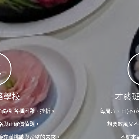
格學校
才藝
面臨到各種困難、挫折。
每周六、日(不
格與正確價值觀，
想要放風又不
接充滿挑戰與盼望的未來。
不妨來