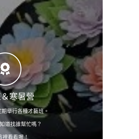
班＆寒暑營
)定期舉行各種才藝班。
知道找誰幫忙嗎？
這裡看看喔！