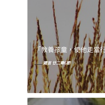
「教養孩童，使他走當
箴言 廿二章6節