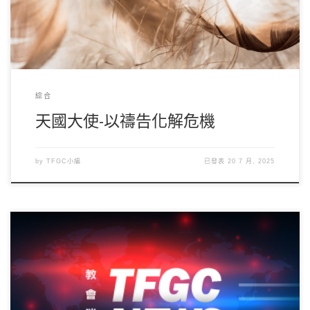
綜合
天國大使-以禱告化解危機
by
TFGC小編
已發表
20 7 月, 2025