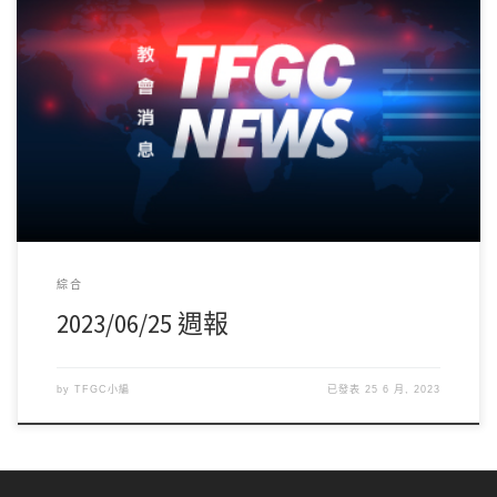
哈利路亞！恭喜游妙咨姊妹、韓伊芙姊妹、江淑美姊妹、吳敏綸姊
妹、徐豐雅姊妹、陳秋吟姊妹、陳秋文姊妹、蘇 […]
綜合
2023/06/25 週報
by
TFGC小編
已發表
25 6 月, 2023