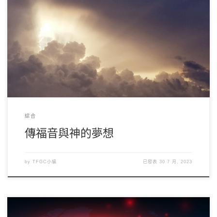
神在我們身上有又大又奧祕的夢想。為此，早在創世前，神已經為
我們預備了救恩，並透過耶穌來完成這份夢想。 […]
綜合
傳福音與神的夢想
by
TFGC小編
已發表
30 7 月, 2023