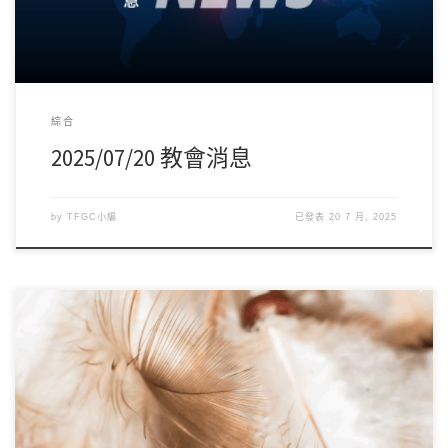
綜合
2025/07/20 教會消息
by
TFGC小編
已發表
20 7 月, 2025
金夏中長老擔任韓國駐外大使，忠心履行神交付他的任務，向來以
跪在神面前禱告而聞名。在中國任職期間，金長 […]