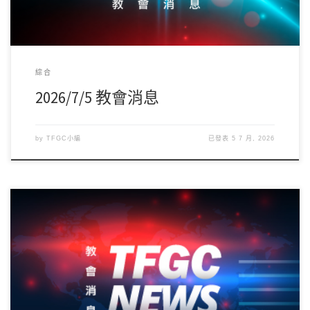
綜合
2026/7/5 教會消息
by
TFGC小編
已發表
5 7 月, 2026
誠摯感謝並歡迎韓國大地教會-鄭雄圭牧師前來分享信息，願神豐盛
的恩典與祝福在家庭及服事！ IM瑪哈念7 […]